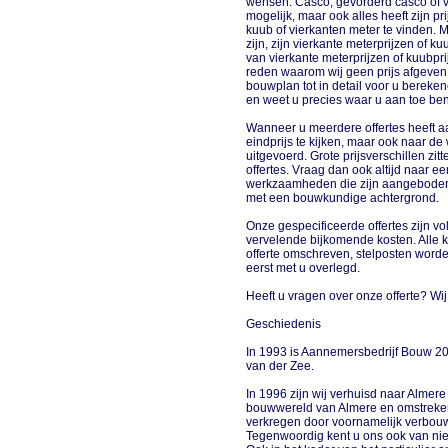
wensen. Casco, gevorderd casco of vo
mogelijk, maar ook alles heeft zijn pr
kuub of vierkanten meter te vinden. 
zijn, zijn vierkante meterprijzen of k
van vierkante meterprijzen of kuubpr
reden waarom wij geen prijs afgeven 
bouwplan tot in detail voor u bereke
en weet u precies waar u aan toe ben
Wanneer u meerdere offertes heeft aa
eindprijs te kijken, maar ook naar 
uitgevoerd. Grote prijsverschillen zit
offertes. Vraag dan ook altijd naar e
werkzaamheden die zijn aangeboden.
met een bouwkundige achtergrond.
Onze gespecificeerde offertes zijn vol
vervelende bijkomende kosten. Alle ko
offerte omschreven, stelposten wor
eerst met u overlegd.
Heeft u vragen over onze offerte? Wij
Geschiedenis
In 1993 is Aannemersbedrijf Bouw 200
van der Zee.
In 1996 zijn wij verhuisd naar Almere 
bouwwereld van Almere en omstreke
verkregen door voornamelijk verbou
Tegenwoordig kent u ons ook van ni