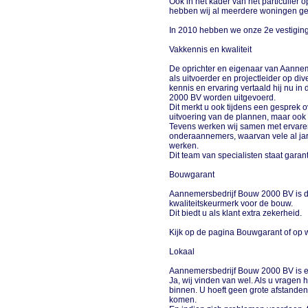
Ook in het kader van het particulie
hebben wij al meerdere woningen 
In 2010 hebben we onze 2e vestigin
Vakkennis en kwaliteit
De oprichter en eigenaar van Aanne
als uitvoerder en projectleider op 
kennis en ervaring vertaald hij nu 
2000 BV worden uitgevoerd.
Dit merkt u ook tijdens een gesprek o
uitvoering van de plannen, maar ook 
Tevens werken wij samen met ervare
onderaannemers, waarvan vele al ja
werken.
Dit team van specialisten staat garant
Bouwgarant
Aannemersbedrijf Bouw 2000 BV is 
kwaliteitskeurmerk voor de bouw.
Dit biedt u als klant extra zekerheid.
Kijk op de pagina Bouwgarant of op
Lokaal
Aannemersbedrijf Bouw 2000 BV is e
Ja, wij vinden van wel. Als u vragen he
binnen. U hoeft geen grote afstande
komen.