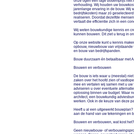
onze ogen een lage bodemprijs niet h
verhouding. Wij houden uw bouwkoste
jarenlange ervaring in de bouw. Wij w
bedrijfskosten) maar zó geselecteerd
realiseren. Doordat dezelfde mensen
vertaalt die efficientie zich in een c
Wij weten bouwkundige kennis en crea
kunnen bouwen. Dit ziet u terug in 
Op onze website kunt u kennis make
opbouw, nieuwbouw van vrijstaande wo
en bouw van bedrijfspanden.
Bouw duurzaam én betaalbaar met 
Bouwen en verbouwen
De bouw is iets waar u (meestal) niet
zaken over het hoofd zien of vastlo
mee en vertalen wij samen met u uw 
adviseren u over eventuele alternat
oplossing binnen uw budget. Waar no
architect, een bouwkundig adviesbure
werken. Ook in de keuze van deze pa
Heeft u al een uitgewerkt bouwplan? 
aan de hand van uw tekeningen en ber
Bouwen en verbouwen, wat kost het
Geen nieuwbouw- of verbouwingsprojec