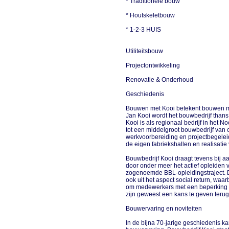
* Traditionele bouw
* Houtskeletbouw
* 1-2-3 HUIS
Utiliteitsbouw
Projectontwikkeling
Renovatie & Onderhoud
Geschiedenis
Bouwen met Kooi betekent bouwen met
Jan Kooi wordt het bouwbedrijf thans
Kooi is als regionaal bedrijf in het N
tot een middelgroot bouwbedrijf van 
werkvoorbereiding en projectbegeleid
de eigen fabriekshallen en realisati
Bouwbedrijf Kooi draagt tevens bij 
door onder meer het actief opleiden 
zogenoemde BBL-opleidingstraject. D
ook uit het aspect social return, waa
om medewerkers met een beperking o
zijn geweest een kans te geven terug 
Bouwervaring en noviteiten
In de bijna 70-jarige geschiedenis 