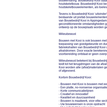
bouwervaring. Bouwbedrijf Kooi staa
houtskeletbouw. Bouwbedrijf Kooi bes
houtskeletbouwelementen, als toeleve
Tevens is Bouwbedrijf Kooi ‘uitvind
bestaande uit prefab bouwelementen 
van Bouwbedrijf Kooi in Appingeda
geconditioneerde omstandigheden g
ontwerp op de bouwplaats worden 
Milieubewust
Bouwen met Kooi is ook bouwen met zo
toepassing van goedgekeurde en duu
fabriekshallen van Bouwbedrijf Kooi
afvalstromen. Door exacte berekenin
voorbereiding ontstaat er geen overpr
Milieubewust betekent bij Bouwbedrij
leidt tot het terugdringen van de afv
Kooi worden alle (afval)materialen 
of afgevoerd.
Kortom Bouwbedrijf Kooi:
- Bouwen met Kooi is bouwen met een
- Een platte, no-nonsense organisati
- Korte communicatielijnen
- Creatief en innovatief
- Kwaliteit en duurzaamheid
- Bouwen is maatwerk, voor elke sec
- Uw bouwwensen is onze opdracht