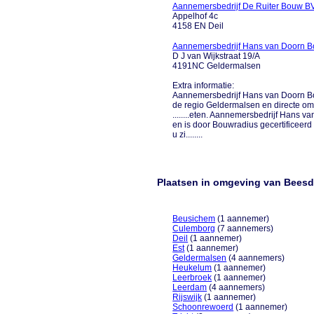
Aannemersbedrijf De Ruiter Bouw B
Appelhof 4c
4158 EN Deil
Aannemersbedrijf Hans van Doorn 
D J van Wijkstraat 19/A
4191NC Geldermalsen
Extra informatie:
Aannemersbedrijf Hans van Doorn Bou
de regio Geldermalsen en directe omg
........eten. Aannemersbedrijf Hans
en is door Bouwradius gecertificeerd
u zi........
Plaatsen in omgeving van Beesd
Beusichem
(1 aannemer)
Culemborg
(7 aannemers)
Deil
(1 aannemer)
Est
(1 aannemer)
Geldermalsen
(4 aannemers)
Heukelum
(1 aannemer)
Leerbroek
(1 aannemer)
Leerdam
(4 aannemers)
Rijswijk
(1 aannemer)
Schoonrewoerd
(1 aannemer)