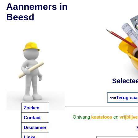
Aannemers in
Beesd
Selecte
Terug naa
<<=
Zoeken
Ontvang
kosteloos
en
vrijblijv
Contact
Disclaimer
Links