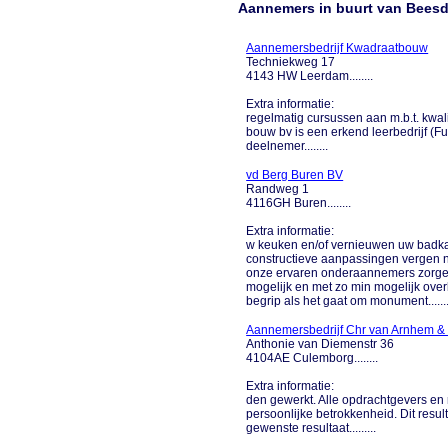
Aannemers in buurt van Bees
Aannemersbedrijf Kwadraatbouw
Techniekweg 17
4143 HW Leerdam........
Extra informatie:
regelmatig cursussen aan m.b.t. kwa
bouw bv is een erkend leerbedrijf 
deelnemer........
vd Berg Buren BV
Randweg 1
4116GH Buren........
Extra informatie:
w keuken en/of vernieuwen uw badka
constructieve aanpassingen vergen 
onze ervaren onderaannemers zorgen
mogelijk en met zo min mogelijk over
begrip als het gaat om monument.......
Aannemersbedrijf Chr van Arnhem &
Anthonie van Diemenstr 36
4104AE Culemborg........
Extra informatie:
den gewerkt. Alle opdrachtgevers en
persoonlijke betrokkenheid. Dit resul
gewenste resultaat.........