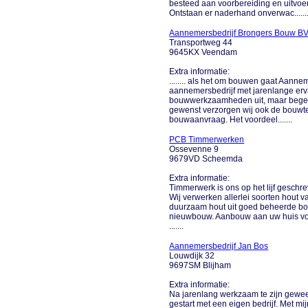
besteed aan voorbereiding en uitvoer
Ontstaan er naderhand onverwac.......
Aannemersbedrijf Brongers Bouw B
Transportweg 44
9645KX Veendam
Extra informatie:
........ als het om bouwen gaat Aan
aannemersbedrijf met jarenlange erva
bouwwerkzaamheden uit, maar begelei
gewenst verzorgen wij ook de bouwt
bouwaanvraag. Het voordeel.......
PCB Timmerwerken
Ossevenne 9
9679VD Scheemda
Extra informatie:
Timmerwerk is ons op het lijf geschr
Wij verwerken allerlei soorten hout v
duurzaam hout uit goed beheerde bo
nieuwbouw. Aanbouw aan uw huis voo
.......
Aannemersbedrijf Jan Bos
Louwdijk 32
9697SM Blijham
Extra informatie:
Na jarenlang werkzaam te zijn gewees
gestart met een eigen bedrijf. Met mi