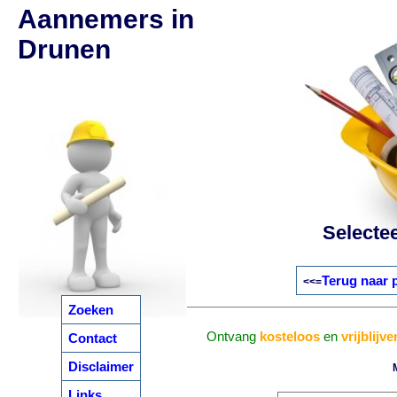
Aannemers in
Drunen
Selecte
Terug naar 
<<=
Zoeken
Ontvang
kosteloos
en
vrijblijv
Contact
Disclaimer
Links