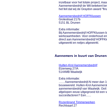
inzetbaar voor het totale project, ma
Aannemersbedrijf de Wit betekent bet
het feit dat wij de Graydon award "fin
Aannemersbedrijf HOFFKlussen
Grotestraat 217b
5151 BL Drunen
Extra informatie:
Bij Aannemersbedrijf HOFFKlussen be
werkzaamheden. Voor onderhoud en 
direct aan Aannemersbedrijf HOFFKlu
uitgewerkt en netjes afgewerkt.
Aannemers in buurt van Drunen
Hulten-Krol Aannemersbedrijf
Elzenweg 27/A
5144MB Waalwijk
Extra informatie:
........ Aannemersbedrijf Al meer dan
bouwwereld. Hulten-Krol Aannemersbed
aannemersbedrijf van Waalwijk. Ooit
afgelopen eeuw uitgegroeid tot een 
succesfactoren? Een.......
Rozenbrand Timmerwerken
Rechtvaart 27