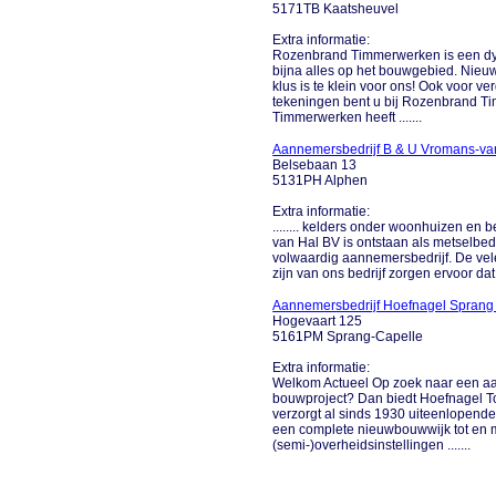
5171TB Kaatsheuvel
Extra informatie:
Rozenbrand Timmerwerken is een dyn
bijna alles op het bouwgebied. Nieu
klus is te klein voor ons! Ook voor
tekeningen bent u bij Rozenbrand T
Timmerwerken heeft .......
Aannemersbedrijf B & U Vromans-va
Belsebaan 13
5131PH Alphen
Extra informatie:
........ kelders onder woonhuizen en
van Hal BV is ontstaan als metselbedri
volwaardig aannemersbedrijf. De vel
zijn van ons bedrijf zorgen ervoor dat h
Aannemersbedrijf Hoefnagel Sprang
Hogevaart 125
5161PM Sprang-Capelle
Extra informatie:
Welkom Actueel Op zoek naar een aan
bouwproject? Dan biedt Hoefnagel To
verzorgt al sinds 1930 uiteenlopend
een complete nieuwbouwwijk tot en m
(semi-)overheidsinstellingen .......