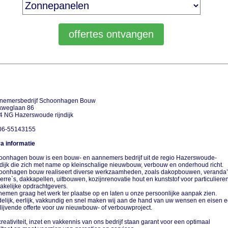
nemersbedrijf Schoonhagen Bouw
kweglaan 86
4 NG Hazerswoude rijndijk
 06-55143155
a informatie
oonhagen bouw is een bouw- en aannemers bedrijf uit de regio Hazerswoude-
dijk die zich met name op kleinschalige nieuwbouw, verbouw en onderhoud richt.
oonhagen bouw realiseert diverse werkzaamheden, zoals dakopbouwen, veranda’
erre`s, dakkapellen, uitbouwen, kozijnrenovatie hout en kunststof voor particuliere
zakelijke opdrachtgevers.
nemen graag het werk ter plaatse op en laten u onze persoonlijke aanpak zien.
elijk, eerlijk, vakkundig en snel maken wij aan de hand van uw wensen en eisen 
blijvende offerte voor uw nieuwbouw- of verbouwproject.
reativiteit, inzet en vakkennis van ons bedrijf staan garant voor een optimaal