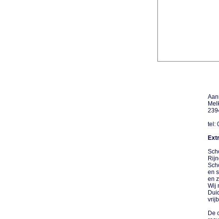
Aan
Mel
239
tel:
Extr
Sch
Rijn
Sch
en s
en 
Wij 
Duid
vrij
De c