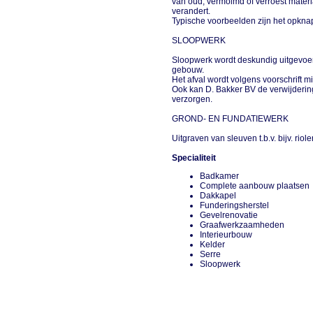
van oud, vermolmd of verroest materiaa
verandert.
Typische voorbeelden zijn het opkna
SLOOPWERK
Sloopwerk wordt deskundig uitgevoerd
gebouw.
Het afval wordt volgens voorschrift m
Ook kan D. Bakker BV de verwijderin
verzorgen.
GROND- EN FUNDATIEWERK
Uitgraven van sleuven t.b.v. bijv. r
Specialiteit
Badkamer
Complete aanbouw plaatse
Dakkapel
Funderingsherstel
Gevelrenovatie
Graafwerkzaamheden
Interieurbouw
Kelder
Serre
Sloopwerk