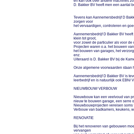
en kan ook over andere machines zo
D. Bakker BV heeft men een aantal b
Tevens kan Aannemersbedrijf D Bak
zorgen voor
het vervaardigen, controleren en g
Aannemersbedrijf D Bakker BV heeft 
klein tot groot,
voor zowel de particulier als voor de
Projecten waren o.a. het bouwen van
het bouwen van garages, het verzorg
enz.
Uiteraard is D. Bakker BV bij de Ka
Onze algemene voorwaarden staan h
Aannemersbedrijf D Bakker BV is te
leerbedrijf en is natuurlijk ook EBN/
NIEUWBOUW/ VERBOUW
Nieuwbouw kan een veelvoud van proj
nieuw te bouwen garage, een serre o
Nieuwbouwprojecten vereisen soms 
Verbouw van badkamers, keukens, 
RENOVATIE
Bij het renoveren van gebouwen moet
vervangen