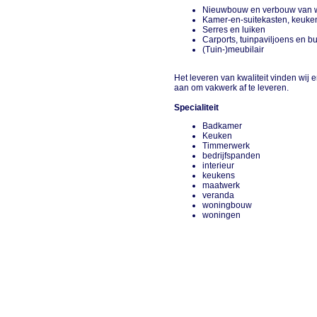
Nieuwbouw en verbouw van wo
Kamer-en-suitekasten, keuke
Serres en luiken
Carports, tuinpaviljoens en 
(Tuin-)meubilair
Het leveren van kwaliteit vinden wij 
aan om vakwerk af te leveren.
Specialiteit
Badkamer
Keuken
Timmerwerk
bedrijfspanden
interieur
keukens
maatwerk
veranda
woningbouw
woningen