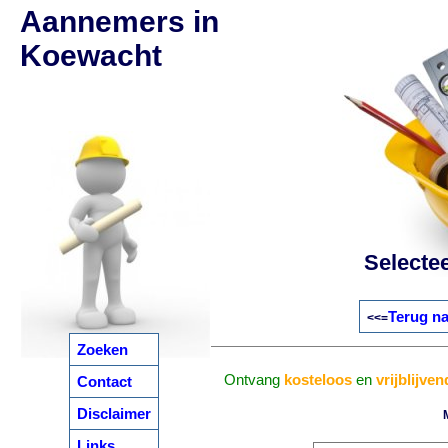
Aannemers in
Koewacht
Selecte
Terug na
<<=
Zoeken
Ontvang
kosteloos
en
vrijblijven
Contact
Disclaimer
Links