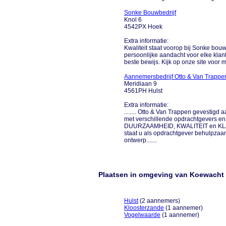
Sonke Bouwbedrijf
Knol 6
4542PX Hoek
Extra informatie:
Kwaliteit staat voorop bij Sonke bouw
persoonlijke aandacht voor elke klan
beste bewijs. Kijk op onze site voor m
Aannemersbedrijf Otto & Van Trappe
Meridiaan 9
4561PH Hulst
Extra informatie:
........ Otto & Van Trappen gevestigd
met verschillende opdrachtgevers en
DUURZAAMHEID, KWALITEIT en KLANT
staat u als opdrachtgever behulpzaam 
ontwerp.......
Plaatsen in omgeving van Koewacht
Hulst
(2 aannemers)
Kloosterzande
(1 aannemer)
Vogelwaarde
(1 aannemer)