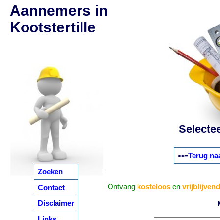
Aannemers in
Kootstertille
Selecte
Terug naa
<<=
Zoeken
Ontvang
kosteloos
en
vrijblijvend
Contact
Disclaimer
Links