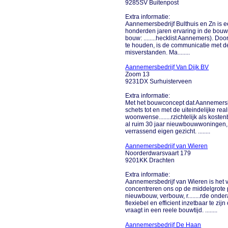
9285SV Buitenpost
Extra informatie:
Aannemersbedrijf Bulthuis en Zn is een
honderden jaren ervaring in de bouw 
bouw: ........hecklist Aannemers). D
te houden, is de communicatie met de 
misverstanden. Ma........
Aannemersbedrijf Van Dijk BV
Zoom 13
9231DX Surhuisterveen
Extra informatie:
Met het bouwconcept dat Aannemersbed
schets tot en met de uiteindelijke rea
woonwense........rzichtelijk als kost
al ruim 30 jaar nieuwbouwwoningen,
verrassend eigen gezicht. ........
Aannemersbedrijf van Wieren
Noorderdwarsvaart 179
9201KK Drachten
Extra informatie:
Aannemersbedrijf van Wieren is het v
concentreren ons op de middelgrote
nieuwbouw, verbouw, r........rde ond
flexiebel en efficient inzetbaar te zij
vraagt in een reele bouwtijd. ........
Aannemersbedrijf De Haan