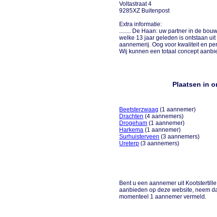
Voltastraat 4
9285XZ Buitenpost
Extra informatie:
........ De Haan: uw partner in de b
welke 13 jaar geleden is ontstaan u
aannemerij. Oog voor kwaliteit en perf
Wij kunnen een totaal concept aanbied
Plaatsen in o
Beetsterzwaag
(1 aannemer)
Drachten
(4 aannemers)
Drogeham
(1 aannemer)
Harkema
(1 aannemer)
Surhuisterveen
(3 aannemers)
Ureterp
(3 aannemers)
Bent u een aannemer uit Kootstertille
aanbieden op deze website, neem dan 
momenteel 1 aannemer vermeld.