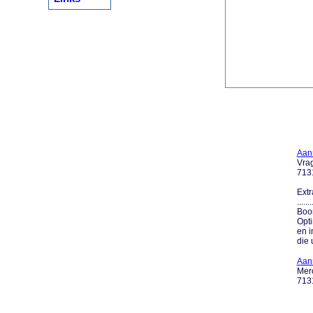
Aan
Vra
713
Extr
....
Boo
Opti
en i
die 
Aan
Merc
713