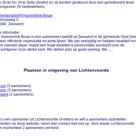
e (Erik) En JA te Selle (Andre) en zij worden gesteund door een gemotiveerd team
 ongeveer 20 medewerkers.
nemersbedrijf Hummelink Bouw
rloseweg 3
6MC Zieuwent
a informatie:
.... Hummelink Bouw is een aannemers bedrijf uit Zieuwent in de gemeente Oost Gel
een efficiënte organisatie en korte lijnen. We zijn veelzijdig en hebben kwaliteit ho
ns vaandel staan. Naast een hoge kwaliteit is persoonlijke aandacht voor de
achtgever onze sterke kant. We stellen prijs op goed overleg. We.......
Plaatsen in omgeving van Lichtenvoorde
trum
(3 aannemers)
enlo
(3 aannemers)
uwent
(2 aannemers)
 u een aannemer uit Lichtenvoorde of elders en wilt u aannemers activiteiten
ieden op deze website, neem dan contact met ons op. Voor plaats Lichtenvoorde
an momenteel 2 aannemers vermeld.