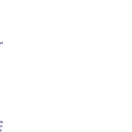
et
te
an
te