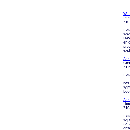
Wam
Par
7102
Extr
WAM
UAV-
en o
proc
explo
Aan
Gro
7119
Extr
....
kwal
Wint
bouw
Aann
Hon
710
Extr
Wij 
Sell
onze