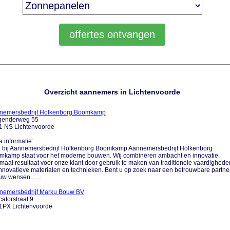
Overzicht aannemers in Lichtenvoorde
nemersbedrijf Holkenborg Boomkamp
genderweg 55
1 NS Lichtenvoorde
a informatie:
.... bij Aannemersbedrijf Holkenborg Boomkamp Aannemersbedrijf Holkenborg
mkamp staat voor het moderne bouwen. Wij combineren ambacht en innovatie.
maal resultaat voor onze klant door gebruik te maken van traditionele vaardighede
nnovatieve materialen en technieken. Bent u op zoek naar een betrouwbare partne
uw wensen.......
nemersbedrijf Marku Bouw BV
atorstraat 9
1PX Lichtenvoorde