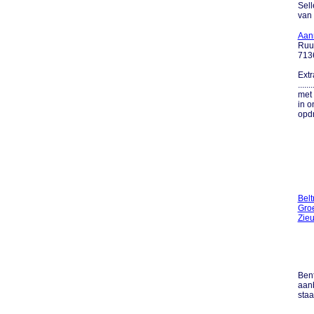
Sell
van
Aan
Ruu
713
Extr
....
met 
in o
opdr
Bel
Gro
Zie
Bent
aanb
sta