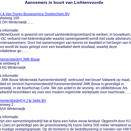
Aannemers in buurt van Lichtenvoorde
 & Van Duren Bouwservice Doetinchem BV
allelweg 100
 DH Winterswijk........
a informatie:
&VanDuren is gewend om vanuit aanbestedingsverband te werken, in bouwteam,
GC verband met ketenintegratie waarbij samengewerkt wordt met vaste adviseurs
nderaannemers. Door het samenvoegen van kennis en kwaliteit in het begin van h
es wordt de basis gelegd voor een kwalitatief sterk resultaat, waarbij deze
itatiefase ge........
nemersbedrijf JWK Bouw
te veldweg 8
 AG Winterswijk
a informatie:
.... JWK Bouw Winterswijk Aannemersbedrijf, vertrouwd met bouw! Vakwerk op maat,
iteit en service! Aannemersbedrijf Aannemersbedrijf JWK Bouw is gevestigd in
erswijk, in de buurtschap Corle. We zijn actief in de woning- en utiliteitsbouw. Als
bedrijf beschikken wij over een modern ingerichte werkplaats voor machinale.......
emersbedrijf H J te Selle BV
esweg 2
3AX Winterswijk
a informatie:
zijn een aannemingsbedrijf dat al bijna een halve eeuw bestaat. Opgericht door HJ 
e (Jan) en gevestigd aan de groenloseweg bij huize Gelria 500 meter verwijderd v
 huidige vestigingsplaats. Op dit moment is de bedrijfsvoering in handen van HW 