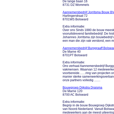
De lange baan 16
8731 DZ Wommels
Aannemersbedrijf Jorritsma Bouw B
Harlingerstraat 72
8701WS Bolsward
Extra informatie:
Over ons Sinds 1880 de bouw meester
vooruitstrevend familiebedrijf. De his
Johannes Jorritsma zijn bouwbedrijf 
een man die zijn vak verstond, een ma
Aannemersbedrijf Burggraaff Bolswa
De Marne 40
8701PT Bolsward
Extra informatie:
Ons verhaal Aannemersbedrijf Burggr
vakmensen. Waarvan 12 medewerkers 
voorbereide........ring van projecten
manier sterke samenwerkingsverban
onze partners volledig ........
Bouwgroep Dijkstra Draisma
De Marne 120
8700 AC Bolsward
Extra informatie:
Begrip in de bouw Bouwgroep Dijkstr
van Noord-Nederland. Vanuit Bolsw
medewerkers aan de meest uiteenl