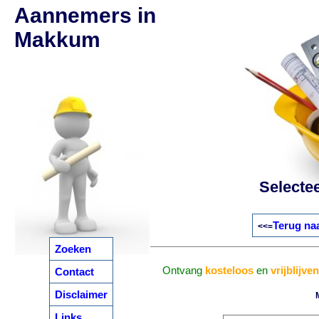
Aannemers in
Makkum
Selecte
Terug naa
<<=
Zoeken
Ontvang
kosteloos
en
vrijblijve
Contact
Disclaimer
Links