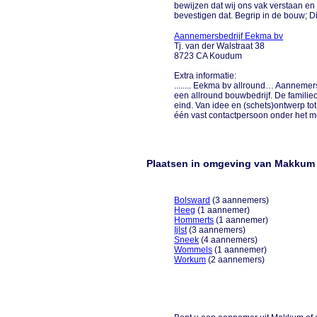
bewijzen dat wij ons vak verstaan e
bevestigen dat. Begrip in de bouw; Dij
Aannemersbedrijf Eekma bv
Tj. van der Walstraat 38
8723 CA Koudum
Extra informatie:
........ Eekma bv allround… Aannemer
een allround bouwbedrijf. De familie
eind. Van idee en (schets)ontwerp to
één vast contactpersoon onder het mott
Plaatsen in omgeving van Makkum
Bolsward
(3 aannemers)
Heeg
(1 aannemer)
Hommerts
(1 aannemer)
Ijlst
(3 aannemers)
Sneek
(4 aannemers)
Wommels
(1 aannemer)
Workum
(2 aannemers)