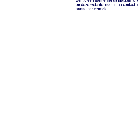
Bent u een aannemer uit Makkum of e
op deze website, neem dan contact 
aannemer vermeld.