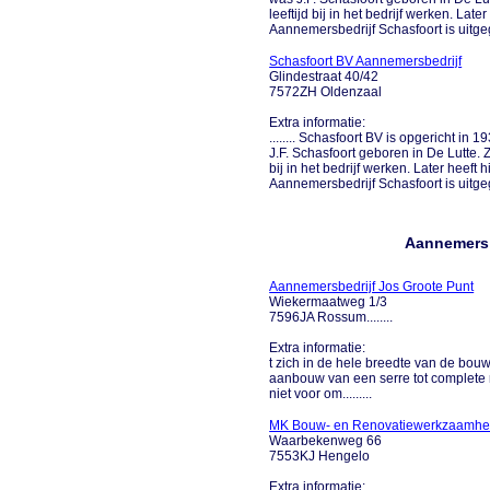
leeftijd bij in het bedrijf werken. La
Aannemersbedrijf Schasfoort is uitgegro
Schasfoort BV Aannemersbedrijf
Glindestraat 40/42
7572ZH Oldenzaal
Extra informatie:
........ Schasfoort BV is opgericht in 
J.F. Schasfoort geboren in De Lutte. 
bij in het bedrijf werken. Later heef
Aannemersbedrijf Schasfoort is uitgegro
Aannemers 
Aannemersbedrijf Jos Groote Punt
Wiekermaatweg 1/3
7596JA Rossum........
Extra informatie:
t zich in de hele breedte van de bo
aanbouw van een serre tot complete
niet voor om.........
MK Bouw- en Renovatiewerkzaamh
Waarbekenweg 66
7553KJ Hengelo
Extra informatie: