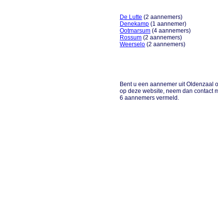
De Lutte
(2 aannemers)
Denekamp
(1 aannemer)
Ootmarsum
(4 aannemers)
Rossum
(2 aannemers)
Weerselo
(2 aannemers)
Bent u een aannemer uit Oldenzaal of
op deze website, neem dan contact m
6 aannemers vermeld.