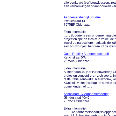
alle denkbare (ver)bouwklussen, zowe
aan verbouwingen of aanbouwen van 
.......
Aannemersbedrijf Boudrie
Zwollestraat 14
7575EP Oldenzaal
Extra informatie:
........ Boudrie is een onderneming di
projecten spelen zich af in zowel de 
zowel de particuliere markt als de zake
een bouwproject behoren tot de werk
Oude Roelink Aannemersbedrijf
Kelvinstraat 5/A
7575AS Oldenzaal
Extra informatie:
Al meer dan 40 jaar is Bouwbedrijf 
projecten concentreren zich vooral in
restauratie, renovatie, nieuwbouw,
Kwaliteit, vakmanschap en service st
opmerkingen of .......
Schasfoort BV Aannemersbedrijf
Glindestraat 40/42
7572ZH Oldenzaal
Extra informatie:
........ BV Aannemersbedrijf is opgeric
was J.F. Schasfoort geboren in De Lu