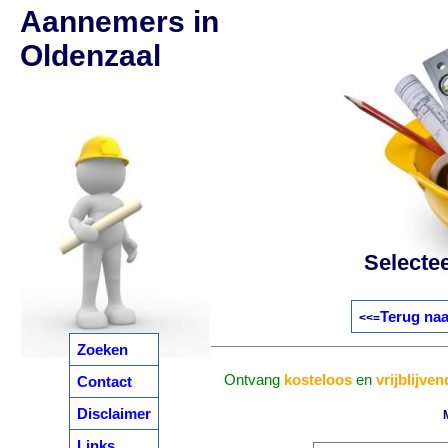
Aannemers in
Oldenzaal
Selecte
Terug naa
<<=
Zoeken
Ontvang
kosteloos
en
vrijblijven
Contact
Disclaimer
Links