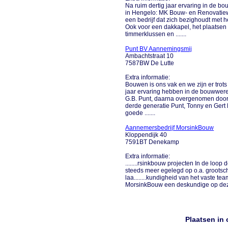
Na ruim dertig jaar ervaring in de b
in Hengelo: MK Bouw- en Renovati
een bedrijf dat zich bezighoudt met
Ook voor een dakkapel, het plaatsen 
timmerklussen en .......
Punt BV Aannemingsmij
Ambachtstraat 10
7587BW De Lutte
Extra informatie:
Bouwen is ons vak en we zijn er tro
jaar ervaring hebben in de bouwwerel
G.B. Punt, daarna overgenomen door 
derde generatie Punt, Tonny en Gert 
goede .......
Aannemersbedrijf MorsinkBouw
Kloppendijk 40
7591BT Denekamp
Extra informatie:
........rsinkbouw projecten In de loo
steeds meer egelegd op o.a. grootscha
laa........kundigheid van het vaste 
MorsinkBouw een deskundige op deze 
Plaatsen in