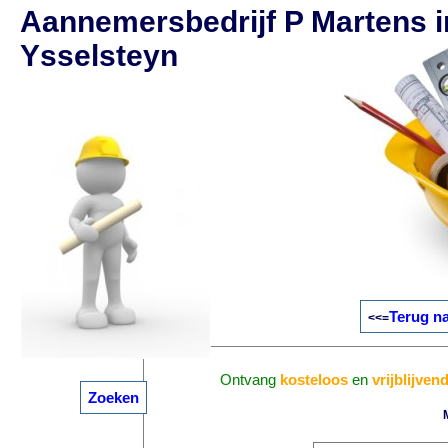
Aannemersbedrijf P Martens i
Ysselsteyn
Terug na
<<=
Ontvang
kosteloos
en
vrijblijven
Zoeken