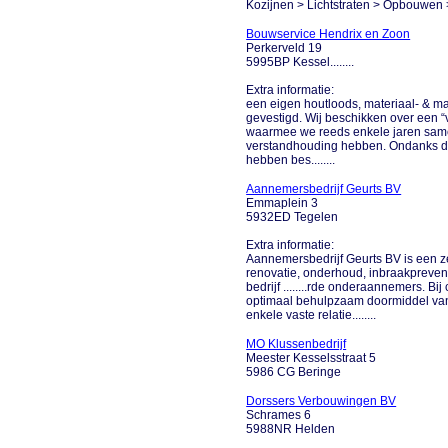
Kozijnen > Lichtstraten > Opbouwen >
Bouwservice Hendrix en Zoon
Perkerveld 19
5995BP Kessel........
Extra informatie:
een eigen houtloods, materiaal- & mat
gevestigd. Wij beschikken over een 
waarmee we reeds enkele jaren sa
verstandhouding hebben. Ondanks da
hebben bes........
Aannemersbedrijf Geurts BV
Emmaplein 3
5932ED Tegelen
Extra informatie:
Aannemersbedrijf Geurts BV is een z
renovatie, onderhoud, inbraakprev
bedrijf ........rde onderaannemers. Bi
optimaal behulpzaam doormiddel van
enkele vaste relatie........
MO Klussenbedrijf
Meester Kesselsstraat 5
5986 CG Beringe
Dorssers Verbouwingen BV
Schrames 6
5988NR Helden