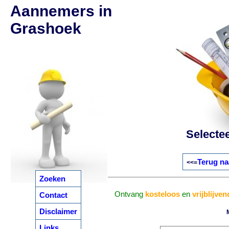
Aannemers in
Grashoek
Selecte
Terug na
<<=
Zoeken
Ontvang
kosteloos
en
vrijblijven
Contact
Disclaimer
Links