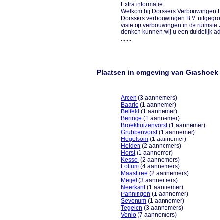
Extra informatie:
Welkom bij Dorssers Verbouwingen BV
Dorssers verbouwingen B.V. uitgegroe
visie op verbouwingen in de ruimste 
denken kunnen wij u een duidelijk a
.......
Plaatsen in omgeving van Grashoek
Arcen
(3 aannemers)
Baarlo
(1 aannemer)
Belfeld
(1 aannemer)
Beringe
(1 aannemer)
Broekhuizenvorst
(1 aannemer)
Grubbenvorst
(1 aannemer)
Hegelsom
(1 aannemer)
Helden
(2 aannemers)
Horst
(1 aannemer)
Kessel
(2 aannemers)
Lottum
(4 aannemers)
Maasbree
(2 aannemers)
Meijel
(3 aannemers)
Neerkant
(1 aannemer)
Panningen
(1 aannemer)
Sevenum
(1 aannemer)
Tegelen
(3 aannemers)
Venlo
(7 aannemers)