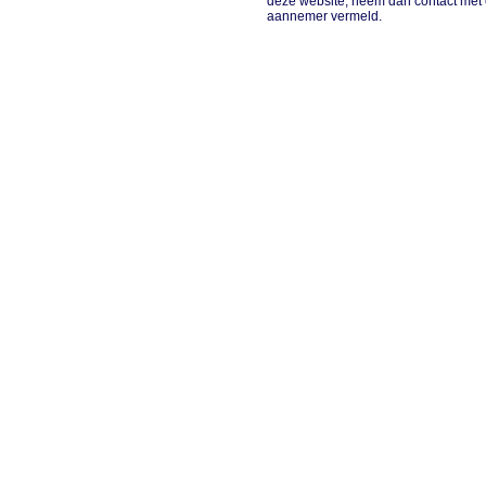
deze website, neem dan contact met 
aannemer vermeld.