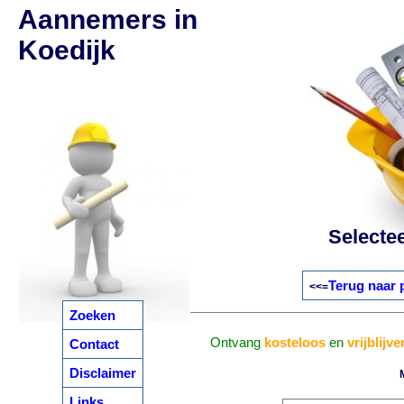
Aannemers in
Koedijk
Selecte
Terug naar 
<<=
Zoeken
Ontvang
kosteloos
en
vrijblijv
Contact
Disclaimer
Links