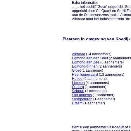
Extra informatie:
........ het bedrijf “Geco” opgericht.
opgericht door Co Quant en Gerrit Zo
aan de Oosterweezenstraat te Alkmaa
Alkmaar naar het industrieterrein “de 
Plaatsen in omgeving van Koedijk
Alkmaar
(14 aannemers)
Egmond aan den Hoef
(2 aannemers
Egmond aan Zee
(6 aannemers)
Egmond-binnen
(2 aannemers)
Groet
(1 aannemer)
Heerhugowaard
(13 aannemers)
Heiloo
(6 aannemers)
Limmen
(4 aannemers)
Oudorp
(1 aannemer)
Schoorl
(1 aannemer)
Sint pancras
(1 aannemer)
Stompetoren
(1 aannemer)
Ursem
(1 aannemer)
Bent u een aannemer uit Koedijk of e