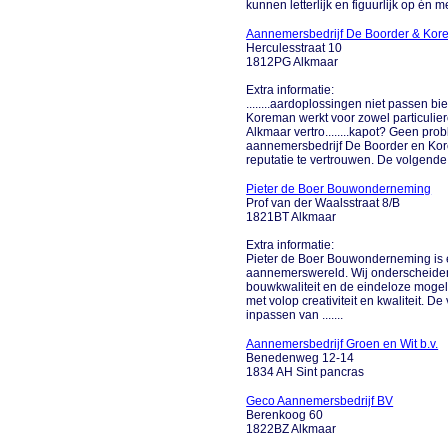
kunnen letterlijk en figuurlijk op én m
Aannemersbedrijf De Boorder & Ko
Herculesstraat 10
1812PG Alkmaar
Extra informatie:
........aardoplossingen niet passen b
Koreman werkt voor zowel particulier
Alkmaar vertro........kapot? Geen prob
aannemersbedrijf De Boorder en Kore
reputatie te vertrouwen. De volgende...
Pieter de Boer Bouwonderneming
Prof van der Waalsstraat 8/B
1821BT Alkmaar
Extra informatie:
Pieter de Boer Bouwonderneming is e
aannemerswereld. Wij onderscheide
bouwkwaliteit en de eindeloze mogel
met volop creativiteit en kwaliteit. 
inpassen van .......
Aannemersbedrijf Groen en Wit b.v.
Benedenweg 12-14
1834 AH Sint pancras
Geco Aannemersbedrijf BV
Berenkoog 60
1822BZ Alkmaar