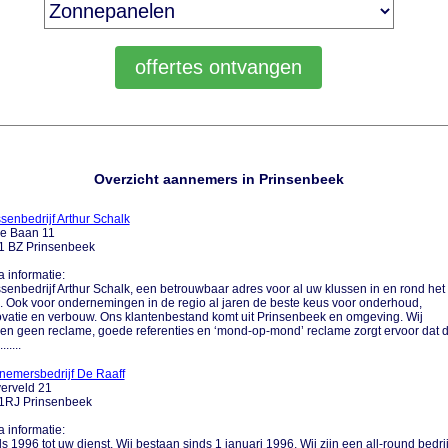
Overzicht aannemers in Prinsenbeek
senbedrijf Arthur Schalk
e Baan 11
1 BZ Prinsenbeek
a informatie:
senbedrijf Arthur Schalk, een betrouwbaar adres voor al uw klussen in en rond het
. Ook voor ondernemingen in de regio al jaren de beste keus voor onderhoud,
vatie en verbouw. Ons klantenbestand komt uit Prinsenbeek en omgeving. Wij
n geen reclame, goede referenties en ‘mond-op-mond’ reclame zorgt ervoor dat d
......
nemersbedrijf De Raaff
erveld 21
1RJ Prinsenbeek
a informatie:
s 1996 tot uw dienst. Wij bestaan sinds 1 januari 1996. Wij zijn een all-round bedrij