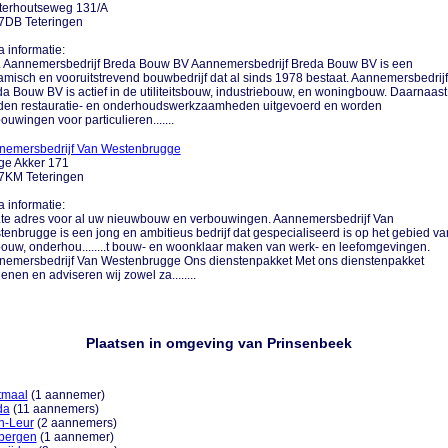
terhoutseweg 131/A
7DB Teteringen
a informatie:
.... Aannemersbedrijf Breda Bouw BV Aannemersbedrijf Breda Bouw BV is een
misch en vooruitstrevend bouwbedrijf dat al sinds 1978 bestaat. Aannemersbedrijf
a Bouw BV is actief in de utiliteitsbouw, industriebouw, en woningbouw. Daarnaast
den restauratie- en onderhoudswerkzaamheden uitgevoerd en worden
ouwingen voor particulieren.......
nemersbedrijf Van Westenbrugge
ge Akker 171
7KM Teteringen
a informatie:
....te adres voor al uw nieuwbouw en verbouwingen. Aannemersbedrijf Van
enbrugge is een jong en ambitieus bedrijf dat gespecialiseerd is op het gebied va
ouw, onderhou........t bouw- en woonklaar maken van werk- en leefomgevingen.
nemersbedrijf Van Westenbrugge Ons dienstenpakket Met ons dienstenpakket
enen en adviseren wij zowel za........
Plaatsen in omgeving van Prinsenbeek
tmaal
(1 aannemer)
da
(11 aannemers)
n-Leur
(2 aannemers)
sbergen
(1 aannemer)