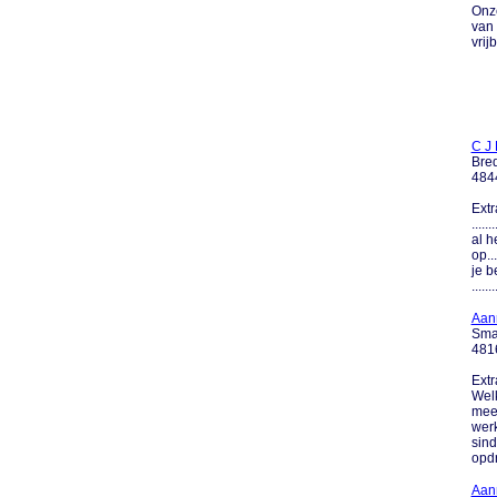
Onze
van 
vrij
C J
Bre
484
Extr
....
al h
op..
je b
.......
Aan
Sma
481
Extr
Wel
meed
werk
sind
opdr
Aan