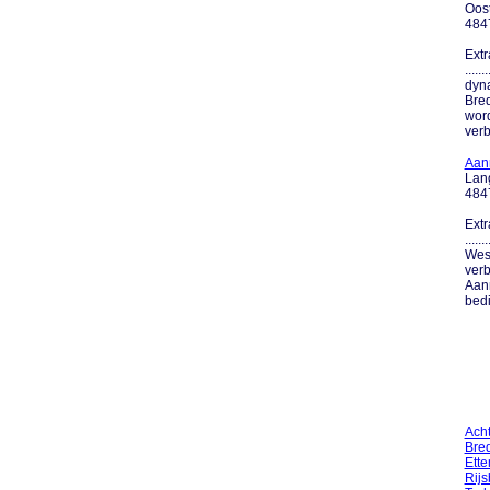
Oos
484
Extr
....
dyna
Bred
wor
verb
Aan
Lan
484
Extr
....
West
verb
Aan
bedi
Ach
Bre
Ette
Rij