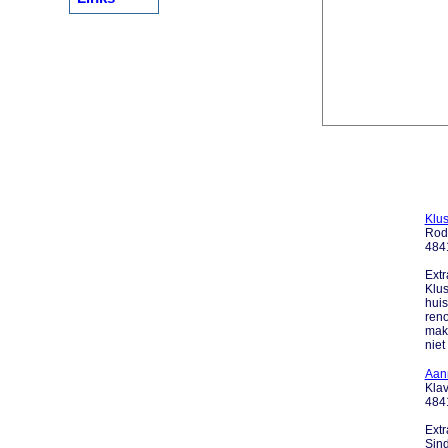
Klus
Rod
484
Extr
Klus
huis
reno
make
niet .
Aan
Klav
484
Extr
Sind