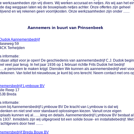
 werkzaamheden zijn vrij divers. Wij werken accuraat en netjes. Als wij aan het ei
de dag weggaan laten wij de bouwplaats netjes achter. Onze offertes zijn geheel
blijvend en wij rekenen geen voorrijkosten. Onze werkzaamheden zijn onder .......
Aannemers in buurt van Prinsenbeek
 Dudok Aannemersbedrijf
daseweg 59
4CK Terheijden
a informatie:
....staan altijd voor je open! De geschiedenis van aannemersbedrijf C.J. Dudok begin
eel veel jaar terug. In het jaar 1936 op 1 februari richtte Frits Dudok het bedrijf
......e personen te maken krijgt. Diensten We kunnen als aannemersbedrijf veel voo
etekenen. Van toilet tot nieuwbouw, je kunt bij ons terecht. Neem contact met ons o
.
nemersbedrijf Lymbouw BV
lle Reep 17
6JB Breda
a informatie:
kom bij Aannemersbedrijf Lymbouw BV De kracht van Lymbouw is dat wij
enken en niet snel voor standaard oplossingen kiezen. Vanuit onze eigen
plaats kunnen wij al........king en details. Aannemersbedrijf Lymbouw BV bestaat al
s 1937. Inmiddels zijn wij uitgegroeid tot een solide bouw- en installatiebedrijf. Met
achtgevers door heel ........
nemersbedrijf Breda Bouw BV