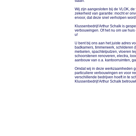
staan.
Wij zijn aangesloten bij de VLOK, de 
zekerheid van garantie: mocht er on
ervoor, dat deze snel verholpen word
Klussenbedrijf Arthur Schalk is gesp
verbouwingen. Of het nu om uw huis ga
u!
U bent bij ons aan het juiste adres
badkamers, timmerwerk, schilderen (b
metselen, spachtelputzen, vloeren l
schoorstenen renoveren, electra, l
aanbouw van o.a. kantoorruimten, ga
Omdat wij in deze werkzaamheden gesp
particuliere verbouwingen en voor re
verschillende bedrijven hoeft in te
Klussenbedrijf Arthur Schalk betrou