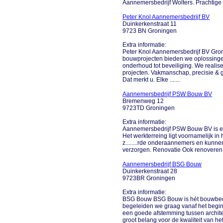
Aannemersbedrijf Wolters. Prachtige 
Peter Knol Aannemersbedrijf BV
Duinkerkenstraat 11
9723 BN Groningen
Extra informatie:
Peter Knol Aannemersbedrijf BV Gro
bouwprojecten bieden we oplossinge
onderhoud tot beveiliging. We reali
projecten. Vakmanschap, precisie & g
Dat merkt u. Elke .......
Aannemersbedrijf PSW Bouw BV
Bremenweg 12
9723TD Groningen
Extra informatie:
Aannemersbedrijf PSW Bouw BV is ee
Het werkterreing ligt voornamelijk in
z........rde onderaannemers en kunnen
verzorgen. Renovatie Ook renoveren is
Aannemersbedrijf BSG Bouw
Duinkerkenstraat 28
9723BR Groningen
Extra informatie:
BSG Bouw BSG Bouw is hét bouwbedri
begeleiden we graag vanaf het begin.
een goede afstemming tussen archit
groot belang voor de kwaliteit van het 