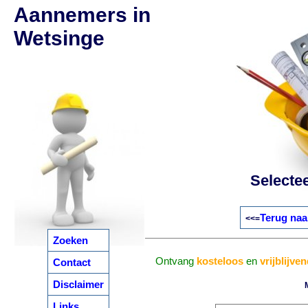
Aannemers in
Wetsinge
Selecte
Terug naa
<<=
Zoeken
Ontvang
kosteloos
en
vrijblijve
Contact
Disclaimer
Links