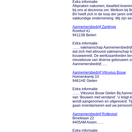
Extra informatie:
Afspraken nakomen, kwaliteit levere
bij ons al decennia om. Welkom bij 
BV heeft zich in de loop der jaren o
vakkundige onderneming. Wij zijn een z
Aannemersbedrijf Zantinge
Romhof 41
9411SB Beilen
Extra informatie:
........ vakmanschap Aannemersbedrij
dat zich met allround vakmanschap be
bouwwereld. De werkzaamheden bes
nieuwbouw van diverse gebouwen zo
Aannemersbedrijf.......
Aannemersbedrijf Vitruvius Bouw
Hoevenkamp 10
9461HE Gieten
Extra informatie:
........ Vitruvius Bouw Gieten Bij Aan
van ‘Bouwen met verstand’. U krijgt
wordt aangenomen en uitgevoerd. Tij
gaan inventariseren wat uw persoonli
Aannemersbedrijf Rotteveel
Broeklaan 22
9405AM Assen........
Extra informatie: