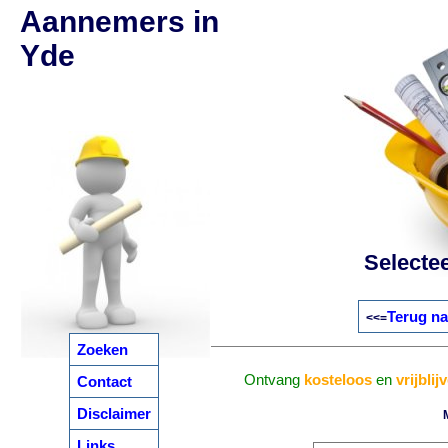
Aannemers in
Yde
Selecte
Terug na
<<=
Zoeken
Ontvang
kosteloos
en
vrijblij
Contact
Disclaimer
Links