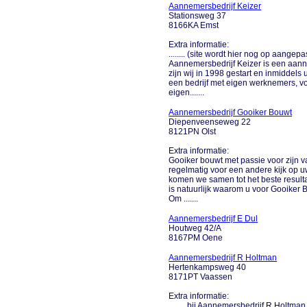
Aannemersbedrijf Keizer
Stationsweg 37
8166KA Emst
Extra informatie:
........ (site wordt hier nog op aange
Aannemersbedrijf Keizer is een aanne
zijn wij in 1998 gestart en inmiddels
een bedrijf met eigen werknemers, vo
eigen.......
Aannemersbedrijf Gooiker Bouwt
Diepenveenseweg 22
8121PN Olst
Extra informatie:
Gooiker bouwt met passie voor zijn va
regelmatig voor een andere kijk op 
komen we samen tot het beste resultaa
is natuurlijk waarom u voor Gooiker
Om .......
Aannemersbedrijf E Dul
Houtweg 42/A
8167PM Oene
Aannemersbedrijf R Holtman
Hertenkampsweg 40
8171PT Vaassen
Extra informatie:
........ bij Aannemersbedrijf R Holtm