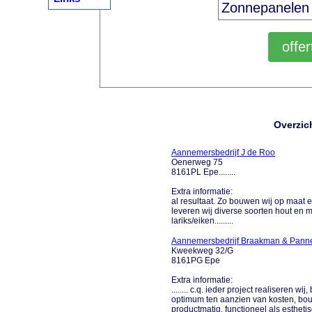
Overzic
Aannemersbedrijf J de Roo
Oenerweg 75
8161PL Epe........
Extra informatie:
al resultaat. Zo bouwen wij op maat 
leveren wij diverse soorten hout en 
lariks/eiken.........
Aannemersbedrijf Braakman & Pann
Kweekweg 32/G
8161PG Epe
Extra informatie:
........ c.q. ieder project realiseren
optimum ten aanzien van kosten, bouw
productmatig, functioneel als estheti