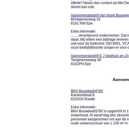
offerte? Neem dan contact op Met D
sturen kan ook.
Aannemersbedrijf Van Norel Bouwgr
Brinkgreverweg 32
8161 NW Epe
Extra informatie:
........ verantwoord ondernemen. Da
staat. Wij willen een bijdrage leve
ook voor de toekomst. ISO 9001, VC
onze bedrijfsfilosofie zorgen er voor da
Aannemersbedrijf E J Veldhuis en Zn
Tongerenseweg 38
8162PN Epe
Aanneme
BKH Bouwbedrijf BV
Karveelstraat 8
8102GX Raalte
Extra informatie:
BKH Bouwbedrijf BV is opgericht in 
onderhoud. Al vanaf dag één stroom
personeel aangenomen om aan de vra
oude varkensschuur van ± 100 m² in he