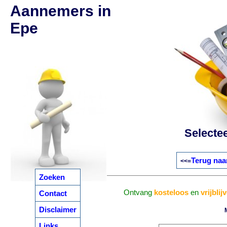
Aannemers in
Epe
Selecte
Terug naa
<<=
Zoeken
Ontvang
kosteloos
en
vrijblij
Contact
Disclaimer
Links