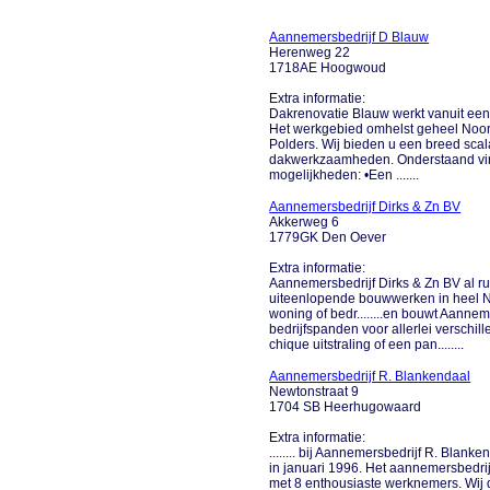
Aannemersbedrijf D Blauw
Herenweg 22
1718AE Hoogwoud
Extra informatie:
Dakrenovatie Blauw werkt vanuit een
Het werkgebied omhelst geheel Noord
Polders. Wij bieden u een breed scal
dakwerkzaamheden. Onderstaand vind
mogelijkheden: •Een .......
Aannemersbedrijf Dirks & Zn BV
Akkerweg 6
1779GK Den Oever
Extra informatie:
Aannemersbedrijf Dirks & Zn BV al ru
uiteenlopende bouwwerken in heel N
woning of bedr........en bouwt Aannem
bedrijfspanden voor allerlei verschi
chique uitstraling of een pan........
Aannemersbedrijf R. Blankendaal
Newtonstraat 9
1704 SB Heerhugowaard
Extra informatie:
........ bij Aannemersbedrijf R. Blank
in januari 1996. Het aannemersbedrijf
met 8 enthousiaste werknemers. Wij