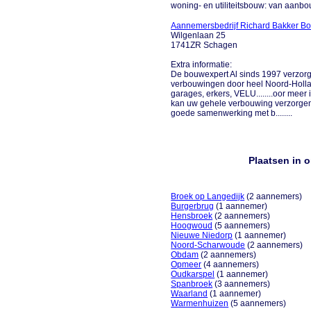
woning- en utiliteitsbouw: van aanbouw
Aannemersbedrijf Richard Bakker B
Wilgenlaan 25
1741ZR Schagen
Extra informatie:
De bouwexpert Al sinds 1997 verzor
verbouwingen door heel Noord-Holla
garages, erkers, VELU........oor meer
kan uw gehele verbouwing verzorgen 
goede samenwerking met b........
Plaatsen in 
Broek op Langedijk
(2 aannemers)
Burgerbrug
(1 aannemer)
Hensbroek
(2 aannemers)
Hoogwoud
(5 aannemers)
Nieuwe Niedorp
(1 aannemer)
Noord-Scharwoude
(2 aannemers)
Obdam
(2 aannemers)
Opmeer
(4 aannemers)
Oudkarspel
(1 aannemer)
Spanbroek
(3 aannemers)
Waarland
(1 aannemer)
Warmenhuizen
(5 aannemers)