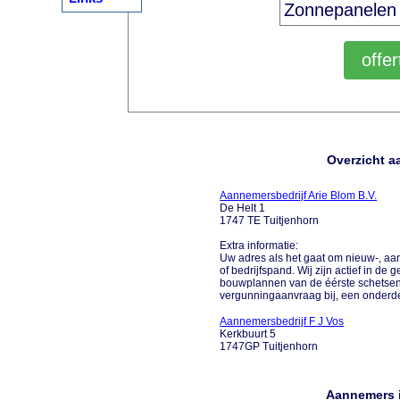
Overzicht a
Aannemersbedrijf Arie Blom B.V.
De Helt 1
1747 TE Tuitjenhorn
Extra informatie:
Uw adres als het gaat om nieuw-, aa
of bedrijfspand. Wij zijn actief in de
bouwplannen van de éérste schetsen t
vergunningaanvraag bij, een onderdeel
Aannemersbedrijf F J Vos
Kerkbuurt 5
1747GP Tuitjenhorn
Aannemers i