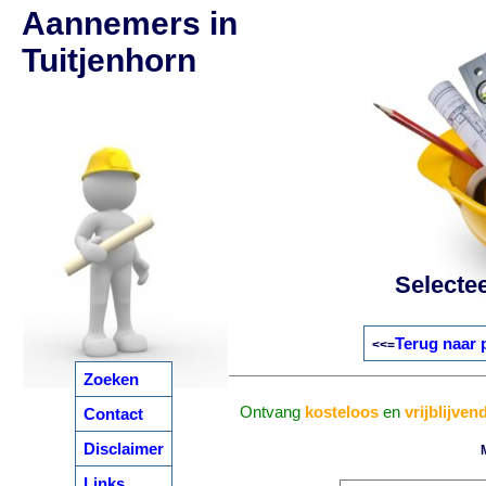
Aannemers in
Tuitjenhorn
Selecte
Terug naar 
<<=
Zoeken
Ontvang
kosteloos
en
vrijblijven
Contact
Disclaimer
Links