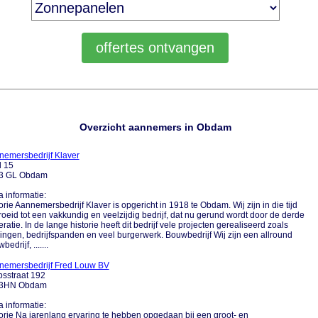
Overzicht aannemers in Obdam
nemersbedrijf Klaver
l 15
3 GL Obdam
a informatie:
orie Aannemersbedrijf Klaver is opgericht in 1918 te Obdam. Wij zijn in die tijd
oeid tot een vakkundig en veelzijdig bedrijf, dat nu gerund wordt door de derde
ratie. In de lange historie heeft dit bedrijf vele projecten gerealiseerd zoals
ngen, bedrijfspanden en veel burgerwerk. Bouwbedrijf Wij zijn een allround
edrijf, .......
nemersbedrijf Fred Louw BV
sstraat 192
3HN Obdam
a informatie:
orie Na jarenlang ervaring te hebben opgedaan bij een groot- en