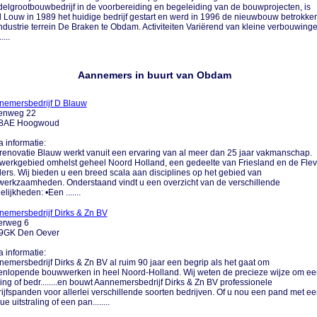
elgrootbouwbedrijf in de voorbereiding en begeleiding van de bouwprojecten, is
 Louw in 1989 het huidige bedrijf gestart en werd in 1996 de nieuwbouw betrokke
ndustrie terrein De Braken te Obdam. Activiteiten Variërend van kleine verbouwing
.....
Aannemers in buurt van Obdam
nemersbedrijf D Blauw
enweg 22
8AE Hoogwoud
a informatie:
enovatie Blauw werkt vanuit een ervaring van al meer dan 25 jaar vakmanschap.
werkgebied omhelst geheel Noord Holland, een gedeelte van Friesland en de Fle
ers. Wij bieden u een breed scala aan disciplines op het gebied van
erkzaamheden. Onderstaand vindt u een overzicht van de verschillende
lijkheden: •Een .......
emersbedrijf Dirks & Zn BV
erweg 6
9GK Den Oever
a informatie:
emersbedrijf Dirks & Zn BV al ruim 90 jaar een begrip als het gaat om
enlopende bouwwerken in heel Noord-Holland. Wij weten de precieze wijze om ee
ng of bedr........en bouwt Aannemersbedrijf Dirks & Zn BV professionele
ijfspanden voor allerlei verschillende soorten bedrijven. Of u nou een pand met e
ue uitstraling of een pan........