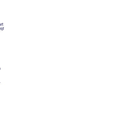
rt
ijf
n
.