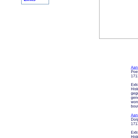
Aan
Poe
171
Extr
Hist
gegr
gene
woni
bouwb
Aan
Dorp
171
Extr
Hist