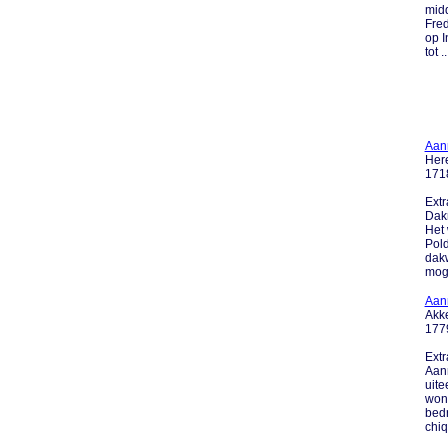
midd
Fred
op I
tot ..
Aan
Her
171
Extr
Dakr
Het 
Pold
dakw
moge
Aann
Akk
177
Extr
Aann
uite
woni
bedr
chiq