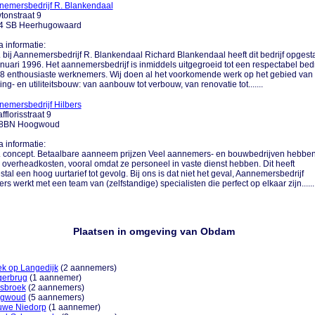
nemersbedrijf R. Blankendaal
onstraat 9
4 SB Heerhugowaard
a informatie:
.... bij Aannemersbedrijf R. Blankendaal Richard Blankendaal heeft dit bedrijf opgesta
anuari 1996. Het aannemersbedrijf is inmiddels uitgegroeid tot een respectabel bedr
8 enthousiaste werknemers. Wij doen al het voorkomende werk op het gebied van
ng- en utiliteitsbouw: van aanbouw tot verbouw, van renovatie tot.......
emersbedrijf Hilbers
fflorisstraat 9
8BN Hoogwoud
a informatie:
.... concept. Betaalbare aanneem prijzen Veel aannemers- en bouwbedrijven hebbe
 overheadkosten, vooral omdat ze personeel in vaste dienst hebben. Dit heeft
tal een hoog uurtarief tot gevolg. Bij ons is dat niet het geval, Aannemersbedrijf
ers werkt met een team van (zelfstandige) specialisten die perfect op elkaar zijn......
Plaatsen in omgeving van Obdam
ek op Langedijk
(2 aannemers)
gerbrug
(1 aannemer)
sbroek
(2 aannemers)
gwoud
(5 aannemers)
uwe Niedorp
(1 aannemer)