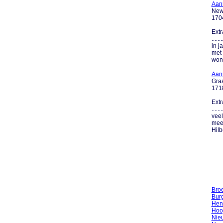
Aan
Newt
170
Extr
....
in j
met 
woni
Aann
Graa
171
Extr
....
veel
mees
Hilb
Bro
Bur
Hen
Hoo
Nie