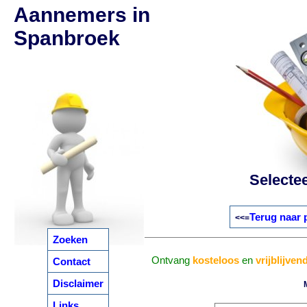
Aannemers in
Spanbroek
Selecte
Terug naar 
<<=
Zoeken
Ontvang
kosteloos
en
vrijblijven
Contact
Disclaimer
Links