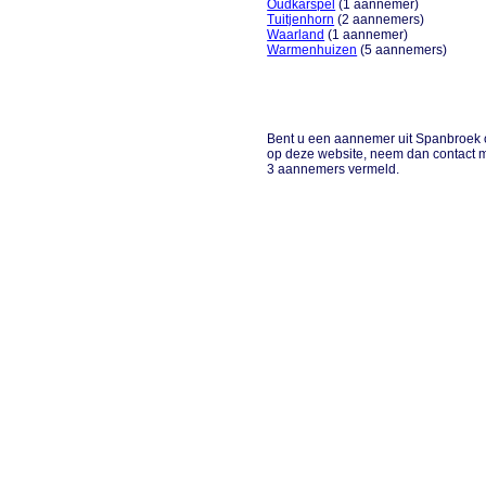
Oudkarspel
(1 aannemer)
Tuitjenhorn
(2 aannemers)
Waarland
(1 aannemer)
Warmenhuizen
(5 aannemers)
Bent u een aannemer uit Spanbroek o
op deze website, neem dan contact 
3 aannemers vermeld.