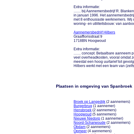
Extra informatie:
........ bij Aannemersbedrijf R. Blank
in januari 1996. Het aannemersbedrijf
met 8 enthousiaste werknemers. Wij
woning- en utiliteitsbouw: van aanbouw
Aannemersbedrijf Hilbers
Graafflorisstraat 9
1718BN Hoogwoud
Extra informatie:
........ concept. Betaalbare aannee
veel overheadkosten, vooral omdat ze
meestal een hoog uurtarief tot gevolg.
Hilbers werkt met een team van (zelfsta
Plaatsen in omgeving van Spanbroek
Broek op Langedijk
(2 aannemers)
Burgerbrug
(1 aannemer)
Hensbroek
(2 aannemers)
Hoogwoud
(5 aannemers)
Nieuwe Niedorp
(1 aannemer)
Noord-Scharwoude
(2 aannemers)
Obdam
(2 aannemers)
Opmeer
(4 aannemers)