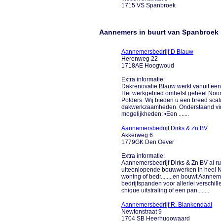
1715 VS Spanbroek
Aannemers in buurt van Spanbroek
Aannemersbedrijf D Blauw
Herenweg 22
1718AE Hoogwoud
Extra informatie:
Dakrenovatie Blauw werkt vanuit een
Het werkgebied omhelst geheel Noord
Polders. Wij bieden u een breed scal
dakwerkzaamheden. Onderstaand vind
mogelijkheden: •Een .......
Aannemersbedrijf Dirks & Zn BV
Akkerweg 6
1779GK Den Oever
Extra informatie:
Aannemersbedrijf Dirks & Zn BV al ru
uiteenlopende bouwwerken in heel N
woning of bedr........en bouwt Aannem
bedrijfspanden voor allerlei verschi
chique uitstraling of een pan........
Aannemersbedrijf R. Blankendaal
Newtonstraat 9
1704 SB Heerhugowaard