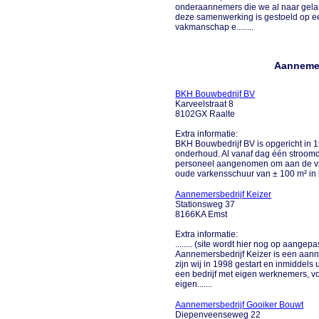
onderaannemers die we al naar gelan
deze samenwerking is gestoeld op ee
vakmanschap e........
Aannemer
BKH Bouwbedrijf BV
Karveelstraat 8
8102GX Raalte
Extra informatie:
BKH Bouwbedrijf BV is opgericht in 
onderhoud. Al vanaf dag één stroom
personeel aangenomen om aan de vra
oude varkensschuur van ± 100 m² in he
Aannemersbedrijf Keizer
Stationsweg 37
8166KA Emst
Extra informatie:
........ (site wordt hier nog op aange
Aannemersbedrijf Keizer is een aanne
zijn wij in 1998 gestart en inmiddels
een bedrijf met eigen werknemers, vo
eigen.......
Aannemersbedrijf Gooiker Bouwt
Diepenveenseweg 22