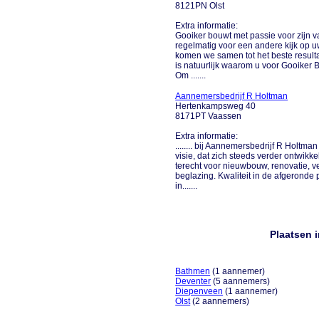
8121PN Olst
Extra informatie:
Gooiker bouwt met passie voor zijn va
regelmatig voor een andere kijk op 
komen we samen tot het beste resultaa
is natuurlijk waarom u voor Gooiker
Om .......
Aannemersbedrijf R Holtman
Hertenkampsweg 40
8171PT Vaassen
Extra informatie:
........ bij Aannemersbedrijf R Holtm
visie, dat zich steeds verder ontwikke
terecht voor nieuwbouw, renovatie,
beglazing. Kwaliteit in de afgeronde 
in.......
Plaatsen 
Bathmen
(1 aannemer)
Deventer
(5 aannemers)
Diepenveen
(1 aannemer)
Olst
(2 aannemers)