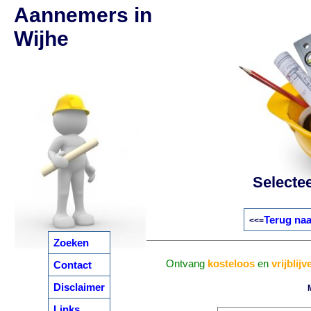
Aannemers in
Wijhe
Selecte
Terug naa
<<=
Zoeken
Ontvang
kosteloos
en
vrijblij
Contact
Disclaimer
Links